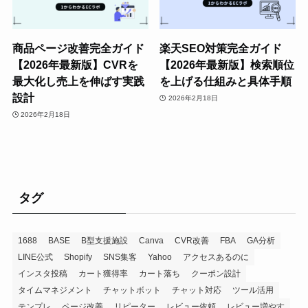
商品ページ改善完全ガイド
楽天SEO対策完全ガイド
【2026年最新版】CVRを
【2026年最新版】検索順位
最大化し売上を伸ばす実践
を上げる仕組みと具体手順
設計
2026年2月18日
2026年2月18日
タグ
1688
BASE
B型支援施設
Canva
CVR改善
FBA
GA分析
LINE公式
Shopify
SNS集客
Yahoo
アクセスあるのに
インスタ投稿
カート獲得率
カート落ち
クーポン設計
タイムマネジメント
チャットボット
チャット対応
ツール活用
テンプレ
ページ改善
リピーター
レビュー依頼
レビュー増やす