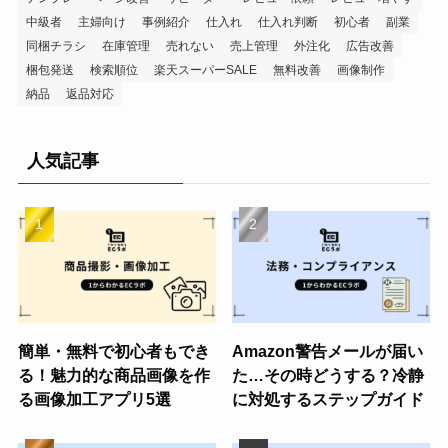
中級者
主婦向け
事例紹介
仕入れ
仕入れ判断
初心者
副業
同梱チラシ
在庫管理
売れない
売上管理
外注化
広告改善
梱包発送
検索順位
楽天スーパーSALE
無料改善
画像制作
納品
返品対応
人気記事
簡単・無料で初心者もでき
Amazon警告メールが届い
る！魅力的な商品画像を作
た…その時どうする？冷静
る画像加工アプリ5選
に対処するステップガイド