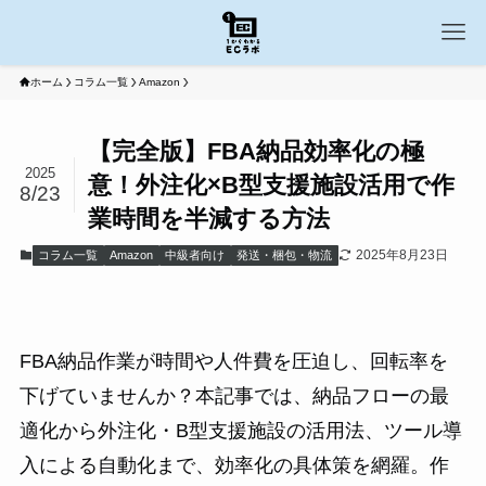
ホーム
コラム一覧
Amazon
【完全版】FBA納品効率化の極
2025
意！外注化×B型支援施設活用で作
8/23
業時間を半減する方法
2025年8月23日
コラム一覧
Amazon
中級者向け
発送・梱包・物流
FBA納品作業が時間や人件費を圧迫し、回転率を
下げていませんか？本記事では、納品フローの最
適化から外注化・B型支援施設の活用法、ツール導
入による自動化まで、効率化の具体策を網羅。作