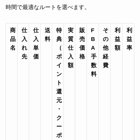
時間で最適なルートを選べます。
商
仕
仕
送
特
実
販
F
そ
利
利
品
入
入
料
典
質
売
B
の
益
益
名
れ
単
（
仕
価
A
他
額
率
先
価
ポ
入
格
手
経
イ
額
数
費
ン
料
ト
還
元
・
ク
ー
ポ