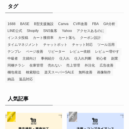
タグ
1688
BASE
B型支援施設
Canva
CVR改善
FBA
GA分析
LINE公式
Shopify
SNS集客
Yahoo
アクセスあるのに
インスタ投稿
カート獲得率
カート落ち
クーポン設計
タイムマネジメント
チャットボット
チャット対応
ツール活用
テンプレ
ページ改善
リピーター
レビュー依頼
レビュー増やす
中級者
主婦向け
事例紹介
仕入れ
仕入れ判断
初心者
副業
同梱チラシ
在庫管理
売れない
売上管理
外注化
広告改善
梱包発送
検索順位
楽天スーパーSALE
無料改善
画像制作
納品
返品対応
人気記事