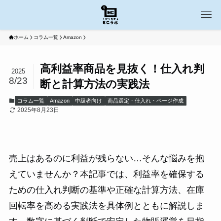
ホーム
コラム一覧
Amazon
高利益率商品を見抜く！仕入れ判
2025
8/23
断と計算方法の実践法
コラム一覧
Amazon
中級者向け
商品選定・仕入れ・ページ作成
2025年8月23日
売上はあるのに利益が残らない…そんな悩みを抱
えていませんか？本記事では、利益率を確保する
ための仕入れ判断の基準や正確な計算方法、在庫
回転率を高める実践法を具体例とともに解説しま