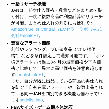
一括リサーチ機能
JANコードや仕入価格・数量などをまとめて貼
り付け、一度に複数商品の利益計算やリサーチ
が可能。まとめ仕入れの判断にも便利です
Amazon Seller Central+7ECセラーラボ+7株式
会社Regalo+7
。
豊富なアラート機能
利益やランキング、プレ値商品（“オレ様価
格”）などを条件設定して通知可能です。「オレ
様アラート」は過去3ヶ月の最高価格や平均価
格と比較して、異常に高い価格を注意喚起しま
す
sedolist.info+1
。
また、自分が既に出品している商品の再仕入れ
を防ぐ「自有在庫アラート」や、複数出品され
ている同一JANを判別できる機能も備わってい
ます
sedolist.info
。
FBAサイズ・ゲーム機本体対応