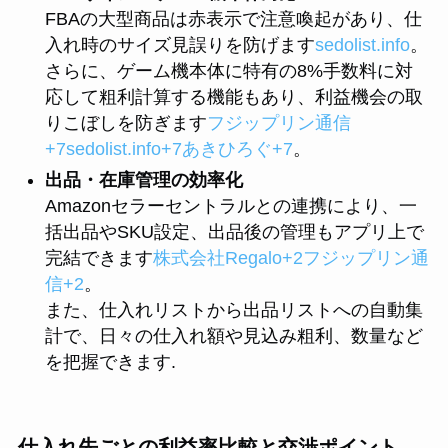
FBAの大型商品は赤表示で注意喚起があり、仕
入れ時のサイズ見誤りを防げます
sedolist.info
。
さらに、ゲーム機本体に特有の8%手数料に対
応して粗利計算する機能もあり、利益機会の取
りこぼしを防ぎます
フジップリン通信
+7sedolist.info+7あきひろぐ+7
。
出品・在庫管理の効率化
Amazonセラーセントラルとの連携により、一
括出品やSKU設定、出品後の管理もアプリ上で
完結できます
株式会社Regalo+2フジップリン通
信+2
。
また、仕入れリストから出品リストへの自動集
計で、日々の仕入れ額や見込み粗利、数量など
を把握できます.
仕入れ先ごとの利益率比較と交渉ポイント