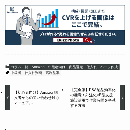
コラム一覧
Amazon
中級者向け
商品選定・仕入れ・ページ作成
中級者
仕入れ判断
高利益率
【完全版】FBA納品効率化
【初心者向け】Amazon購
の極意！外注化×B型支援
入者からの問い合わせ対応
施設活用で作業時間を半減
マニュアル
する方法