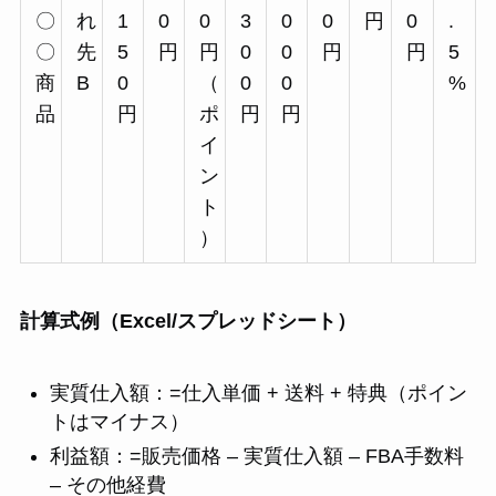
〇
れ
1
0
0
3
0
0
円
0
.
〇
先
5
円
円
0
0
円
円
5
商
B
0
（
0
0
%
品
円
ポ
円
円
イ
ン
ト
）
計算式例（Excel/スプレッドシート）
実質仕入額：=仕入単価 + 送料 + 特典（ポイン
トはマイナス）
利益額：=販売価格 – 実質仕入額 – FBA手数料
– その他経費