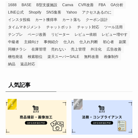
1688
BASE
B型支援施設
Canva
CVR改善
FBA
GA分析
LINE公式
Shopify
SNS集客
Yahoo
アクセスあるのに
インスタ投稿
カート獲得率
カート落ち
クーポン設計
タイムマネジメント
チャットボット
チャット対応
ツール活用
テンプレ
ページ改善
リピーター
レビュー依頼
レビュー増やす
中級者
主婦向け
事例紹介
仕入れ
仕入れ判断
初心者
副業
同梱チラシ
在庫管理
売れない
売上管理
外注化
広告改善
梱包発送
検索順位
楽天スーパーSALE
無料改善
画像制作
納品
返品対応
人気記事