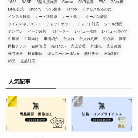
1688
BASE
B型支援施設
Canva
CVR改善
FBA
GA分析
LINE公式
Shopify
SNS集客
Yahoo
アクセスあるのに
インスタ投稿
カート獲得率
カート落ち
クーポン設計
タイムマネジメント
チャットボット
チャット対応
ツール活用
テンプレ
ページ改善
リピーター
レビュー依頼
レビュー増やす
中級者
主婦向け
事例紹介
仕入れ
仕入れ判断
初心者
副業
同梱チラシ
在庫管理
売れない
売上管理
外注化
広告改善
梱包発送
検索順位
楽天スーパーSALE
無料改善
画像制作
納品
返品対応
人気記事