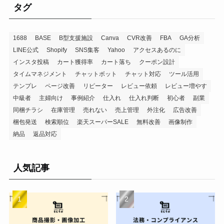
タグ
1688
BASE
B型支援施設
Canva
CVR改善
FBA
GA分析
LINE公式
Shopify
SNS集客
Yahoo
アクセスあるのに
インスタ投稿
カート獲得率
カート落ち
クーポン設計
タイムマネジメント
チャットボット
チャット対応
ツール活用
テンプレ
ページ改善
リピーター
レビュー依頼
レビュー増やす
中級者
主婦向け
事例紹介
仕入れ
仕入れ判断
初心者
副業
同梱チラシ
在庫管理
売れない
売上管理
外注化
広告改善
梱包発送
検索順位
楽天スーパーSALE
無料改善
画像制作
納品
返品対応
人気記事