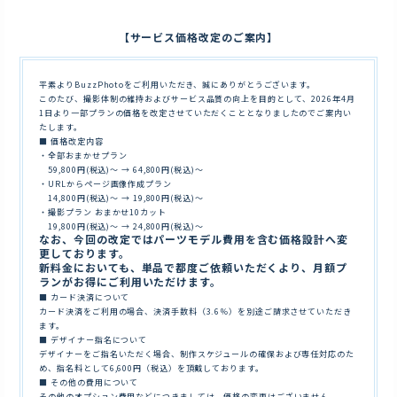
【サービス価格改定のご案内】
平素よりBuzzPhotoをご利用いただき、誠にありがとうございます。
このたび、撮影体制の維持およびサービス品質の向上を目的として、2026年4月
1日より一部プランの価格を改定させていただくこととなりましたのでご案内い
たします。
■ 価格改定内容
・全部おまかせプラン
59,800円(税込)〜 → 64,800円(税込)〜
・URLからページ画像作成プラン
14,800円(税込)〜 → 19,800円(税込)〜
・撮影プラン おまかせ10カット
19,800円(税込)〜 → 24,800円(税込)〜
なお、今回の改定ではパーツモデル費用を含む価格設計へ変
更しております。
新料金においても、単品で都度ご依頼いただくより、月額プ
ランがお得にご利用いただけます。
■ カード決済について
カード決済をご利用の場合、決済手数料（3.6％）を別途ご請求させていただき
ます。
■ デザイナー指名について
デザイナーをご指名いただく場合、制作スケジュールの確保および専任対応のた
め、指名料として6,600円（税込）を頂戴しております。
■ その他の費用について
その他のオプション費用などにつきましては、価格の変更はございません。