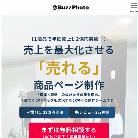
men
【1商品で年間売上1.2億円突破！】
売上を最大化させる
「売れる」
商品ページ制作
「構成×画像」の設計から成果を追求。
手間なくCVRアップを実現するEC特化の制作チームです。
累計1.23億円突破
レビュー2万件超
まずは無料相談する
（60秒で完了 / 営業電話なし）