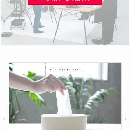
「画像で売上は変わります」撮影・画像制作・構成まですべてBuzzPhotoで完結。ECモール商品画像制作ならお任せください。楽天市場、Amazon、Yahoo!ショッピングなどの主要ECモールに特化した売れる商品ページを作成します。