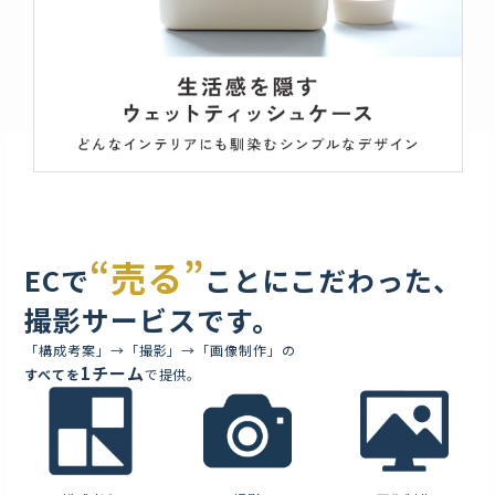
“売る”
ECで
ことにこだわった、
撮影サービスです。
「構成考案」→「撮影」→「画像制作」の
1チーム
すべてを
で提供。