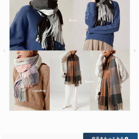
「画像で売上は変わります」撮影・画像制作・構成まですべてBuzzPhotoで完結。ECモール商品画像制作ならお任せください。楽天市場、Amazon、Yahoo!ショッピングなどの主要ECモールに特化した売れる商品ページを作成します。
作品をもっとみる