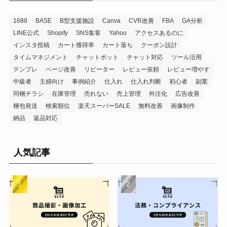
1688
BASE
B型支援施設
Canva
CVR改善
FBA
GA分析
LINE公式
Shopify
SNS集客
Yahoo
アクセスあるのに
インスタ投稿
カート獲得率
カート落ち
クーポン設計
タイムマネジメント
チャットボット
チャット対応
ツール活用
テンプレ
ページ改善
リピーター
レビュー依頼
レビュー増やす
中級者
主婦向け
事例紹介
仕入れ
仕入れ判断
初心者
副業
同梱チラシ
在庫管理
売れない
売上管理
外注化
広告改善
梱包発送
検索順位
楽天スーパーSALE
無料改善
画像制作
納品
返品対応
人気記事