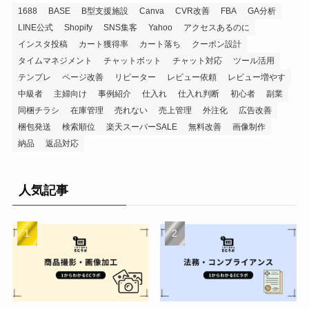
1688
BASE
B型支援施設
Canva
CVR改善
FBA
GA分析
LINE公式
Shopify
SNS集客
Yahoo
アクセスあるのに
インスタ投稿
カート獲得率
カート落ち
クーポン設計
タイムマネジメント
チャットボット
チャット対応
ツール活用
テンプレ
ページ改善
リピーター
レビュー依頼
レビュー増やす
中級者
主婦向け
事例紹介
仕入れ
仕入れ判断
初心者
副業
同梱チラシ
在庫管理
売れない
売上管理
外注化
広告改善
梱包発送
検索順位
楽天スーパーSALE
無料改善
画像制作
納品
返品対応
人気記事