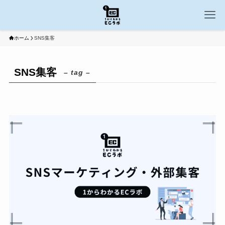
ホーム
SNS集客
SNS集客
– tag –