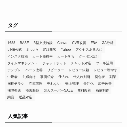
タグ
1688
BASE
B型支援施設
Canva
CVR改善
FBA
GA分析
LINE公式
Shopify
SNS集客
Yahoo
アクセスあるのに
インスタ投稿
カート獲得率
カート落ち
クーポン設計
タイムマネジメント
チャットボット
チャット対応
ツール活用
テンプレ
ページ改善
リピーター
レビュー依頼
レビュー増やす
中級者
主婦向け
事例紹介
仕入れ
仕入れ判断
初心者
副業
同梱チラシ
在庫管理
売れない
売上管理
外注化
広告改善
梱包発送
検索順位
楽天スーパーSALE
無料改善
画像制作
納品
返品対応
人気記事