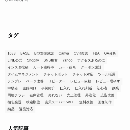
2026年2月18日
タグ
1688
BASE
B型支援施設
Canva
CVR改善
FBA
GA分析
LINE公式
Shopify
SNS集客
Yahoo
アクセスあるのに
インスタ投稿
カート獲得率
カート落ち
クーポン設計
タイムマネジメント
チャットボット
チャット対応
ツール活用
テンプレ
ページ改善
リピーター
レビュー依頼
レビュー増やす
中級者
主婦向け
事例紹介
仕入れ
仕入れ判断
初心者
副業
同梱チラシ
在庫管理
売れない
売上管理
外注化
広告改善
梱包発送
検索順位
楽天スーパーSALE
無料改善
画像制作
納品
返品対応
人気記事