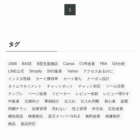
1
タグ
1688
BASE
B型支援施設
Canva
CVR改善
FBA
GA分析
LINE公式
Shopify
SNS集客
Yahoo
アクセスあるのに
インスタ投稿
カート獲得率
カート落ち
クーポン設計
タイムマネジメント
チャットボット
チャット対応
ツール活用
テンプレ
ページ改善
リピーター
レビュー依頼
レビュー増やす
中級者
主婦向け
事例紹介
仕入れ
仕入れ判断
初心者
副業
同梱チラシ
在庫管理
売れない
売上管理
外注化
広告改善
梱包発送
検索順位
楽天スーパーSALE
無料改善
画像制作
納品
返品対応